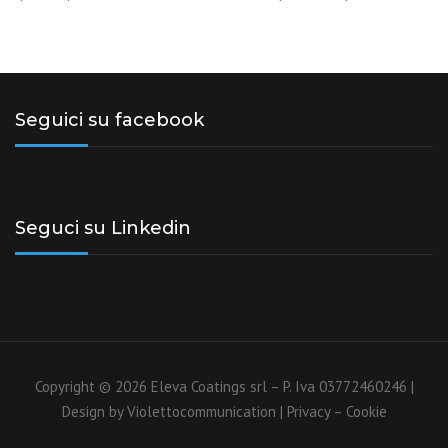
Seguici su facebook
Seguci su Linkedin
Copyright © 2026 Eleva Coatings srl – P. Iva 03772460246 |
Design by
Violettocommunication
|
Privacy
–
Cookie